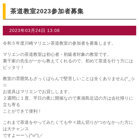
茶道教室2023参加者募集
2023年03月24日 13:08
令和５年度川崎マリエン茶道教室の参加者を募集します。
マリエンの茶道教室は初心者・初級者対象の教室です。
裏千家の先生が一から教えてくれるので、初めて茶道を行う方には
ピッタリ！
教室の雰囲気もざっくばらんで堅苦しいことは全くありません(^_-)-
☆
お道具はマリエンでお貸しします。
２週間に１度、平日の夜に開催なので東扇島近辺の方は会社帰りに
立ち寄る
ことができて便利！
これまで茶道をやってみたくても中々踏ん切りがつかなかった方に
は大チャンス
ですよーー＼(^o^)／