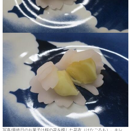
写真/最終日のお菓子は桜の花を模した花衣（はなごろも）。キレ