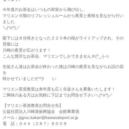
今年度のお茶会はいつもの和室から飛び出し、
マリエン９階のリフレッシュルームから夜景と夜桜を見ながら行い
ました
＼(^o^)／
眼下には８分咲きとなった２２０本の桜がライトアップされ、その
背後には
川崎の夜景が広がります！
こんな贅沢なお茶会、マリエンでしかできませんネ(^_-)-☆
生徒さん達はお茶会が終わった後は川崎の夜景を見ながらお話の花
を
咲かせていました!(^^)! い
マリエン茶道教室は来年度も広く生徒さんを募集いたします！
ご興味のある方はお気軽に下記までお問合せ下さい＼(^o^)／
【マリエン茶道教室お問合せ先】
公益社団法人川崎港振興協会 会館事業係
メール：jigyou.kakari@kawasakiport.or.jp
電 話：０４４（２８７）６００９