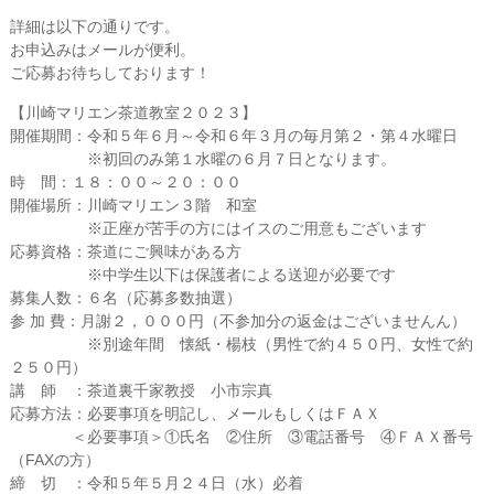
詳細は以下の通りです。
お申込みはメールが便利。
ご応募お待ちしております！
【川崎マリエン茶道教室２０２３】
開催期間：令和５年６月～令和６年３月の毎月第２・第４水曜日
※初回のみ第１水曜の６月７日となります。
時 間：１８：００～２０：００
開催場所：川崎マリエン３階 和室
※正座が苦手の方にはイスのご用意もございます
応募資格：茶道にご興味がある方
※中学生以下は保護者による送迎が必要です
募集人数：６名（応募多数抽選）
参 加 費：月謝２，０００円（不参加分の返金はございませんん）
※別途年間 懐紙・楊枝（男性で約４５０円、女性で約
２５０円）
講 師 ：茶道裏千家教授 小市宗真
応募方法：必要事項を明記し、メールもしくはＦＡＸ
＜必要事項＞①氏名 ②住所 ③電話番号 ④ＦＡＸ番号
（FAXの方）
締 切 ：令和５年５月２４日（水）必着