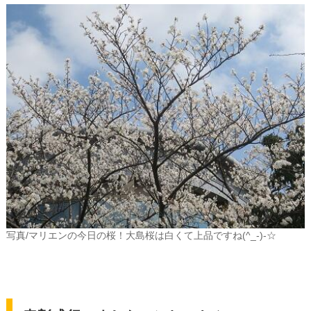
写真/マリエンの今日の桜！大島桜は白くて上品ですね(^_-)-☆