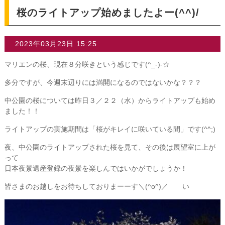
桜のライトアップ始めましたよー(^^)/
2023年03月23日 15:25
マリエンの桜、現在８分咲きという感じです(^_-)-☆
多分ですが、今週末辺りには満開になるのではないかな？？？
中公園の桜については昨日３／２２（水）からライトアップも始め
ました！！
ライトアップの実施期間は「桜がキレイに咲いている間」です(^^;)
夜、中公園のライトアップされた桜を見て、その後は展望室に上が
って
日本夜景遺産登録の夜景を楽しんではいかがでしょうか！
皆さまのお越しをお待ちしておりまーーす＼(^o^)／ い