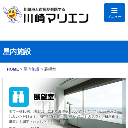
≡
メニュー
利用時間
屋内施設
HOME
>
屋内施設
> 展望室
タワー棟10階、地上51ｍにある展望室。360°のパノラマビューをお楽
▼
しみいただけます。航空写真を使用したジオラマも人気です。日本夜景
遺産にも認定されました！！
▼