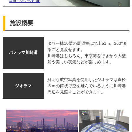
場所：タワー棟10F
施設概要
▼
タワー棟10階の展望室は地上51m。360°ま
るごと見渡せます。
パノラマ川崎港
川崎港はもちろん、東京湾を行きかう大型
船や美しい夜景などが楽しめます。
鮮明な航空写真を使用したジオラマは直径
ジオラマ
５ｍの筒状で空を飛んでいるように川崎港
周辺を見渡すことができます。