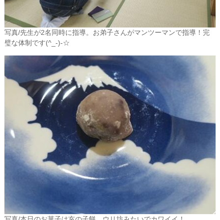
写真/先生が2名同時に指導。お弟子さんがマンツーマンで指導！完
璧な体制です(^_-)-☆
写真/本日のお菓子は亥の子餅。ウリ坊みたいでカワイイ！