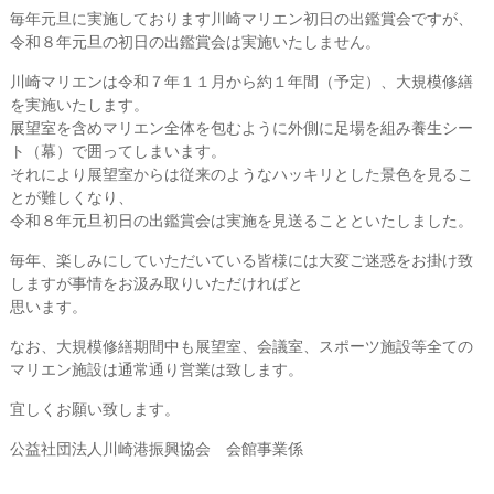
毎年元旦に実施しております川崎マリエン初日の出鑑賞会ですが、
令和８年元旦の初日の出鑑賞会は実施いたしません。
川崎マリエンは令和７年１１月から約１年間（予定）、大規模修繕
を実施いたします。
展望室を含めマリエン全体を包むように外側に足場を組み養生シー
ト（幕）で囲ってしまいます。
それにより展望室からは従来のようなハッキリとした景色を見るこ
とが難しくなり、
令和８年元旦初日の出鑑賞会は実施を見送ることといたしました。
毎年、楽しみにしていただいている皆様には大変ご迷惑をお掛け致
しますが事情をお汲み取りいただければと
思います。
なお、大規模修繕期間中も展望室、会議室、スポーツ施設等全ての
マリエン施設は通常通り営業は致します。
宜しくお願い致します。
公益社団法人川崎港振興協会 会館事業係