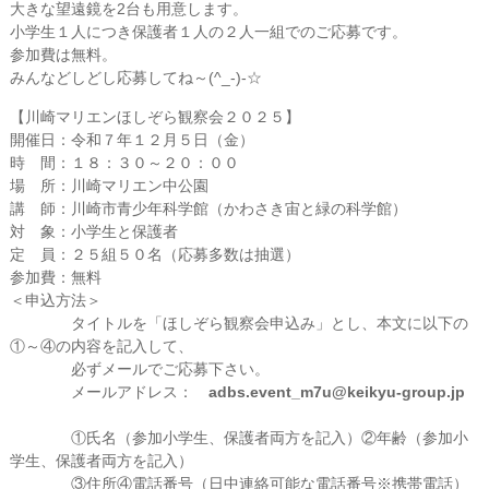
大きな望遠鏡を2台も用意します。
小学生１人につき保護者１人の２人一組でのご応募です。
参加費は無料。
みんなどしどし応募してね～(^_-)-☆
【川崎マリエンほしぞら観察会２０２５】
開催日：令和７年１２月５日（金）
時 間：１８：３０～２０：００
場 所：川崎マリエン中公園
講 師：川崎市青少年科学館（かわさき宙と緑の科学館）
対 象：小学生と保護者
定 員：２５組５０名（応募多数は抽選）
参加費：無料
＜申込方法＞
タイトルを「ほしぞら観察会申込み」とし、本文に以下の
①～④の内容を記入して、
必ずメールでご応募下さい。
メールアドレス：
adbs.event_m7u@keikyu-group.jp
①氏名（参加小学生、保護者両方を記入）②年齢（参加小
学生、保護者両方を記入）
③住所④電話番号（日中連絡可能な電話番号※携帯電話）