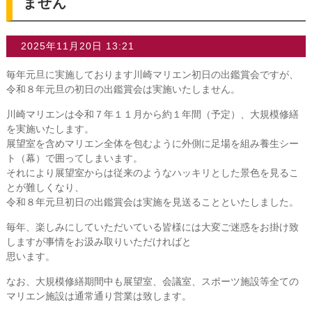
ません
2025年11月20日 13:21
毎年元旦に実施しております川崎マリエン初日の出鑑賞会ですが、
令和８年元旦の初日の出鑑賞会は実施いたしません。
川崎マリエンは令和７年１１月から約１年間（予定）、大規模修繕
を実施いたします。
展望室を含めマリエン全体を包むように外側に足場を組み養生シー
ト（幕）で囲ってしまいます。
それにより展望室からは従来のようなハッキリとした景色を見るこ
とが難しくなり、
令和８年元旦初日の出鑑賞会は実施を見送ることといたしました。
毎年、楽しみにしていただいている皆様には大変ご迷惑をお掛け致
しますが事情をお汲み取りいただければと
思います。
なお、大規模修繕期間中も展望室、会議室、スポーツ施設等全ての
マリエン施設は通常通り営業は致します。